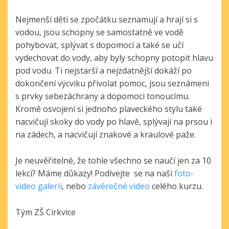
Nejmenší děti se zpočátku seznamují a hrají si s
vodou, jsou schopny se samostatně ve vodě
pohybovat, splývat s dopomocí a také se učí
vydechovat do vody, aby byly schopny potopit hlavu
pod vodu. Ti nejstarší a nejzdatnější dokáží po
dokončení výcviku přivolat pomoc, jsou seznámeni
s prvky sebezáchrany a dopomoci tonoucímu.
Kromě osvojení si jednoho plaveckého stylu také
nacvičují skoky do vody po hlavě, splývají na prsou i
na zádech, a nacvičují znakové a kraulové paže.
Je neuvěřitelné, že tohle všechno se naučí jen za 10
lekcí? Máme důkazy! Podívejte se na naši
foto-
video galerii
, nebo
závěrečné video
celého kurzu.
Tým ZŠ Církvice