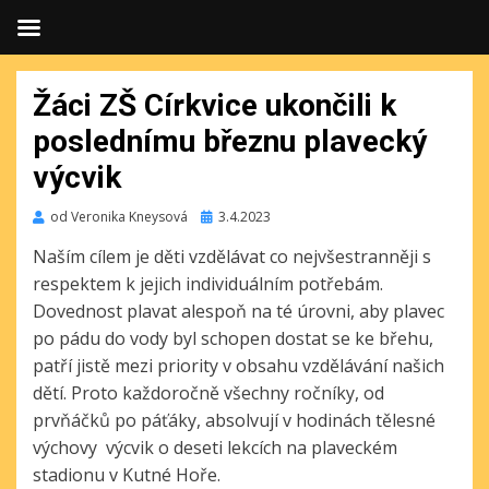
Žáci ZŠ Církvice ukončili k
poslednímu březnu plavecký
výcvik
Publikováno
od
Veronika Kneysová
3.4.2023
Naším cílem je děti vzdělávat co nejvšestranněji s
respektem k jejich individuálním potřebám.
Dovednost plavat alespoň na té úrovni, aby plavec
po pádu do vody byl schopen dostat se ke břehu,
patří jistě mezi priority v obsahu vzdělávání našich
dětí. Proto každoročně všechny ročníky, od
prvňáčků po páťáky, absolvují v hodinách tělesné
výchovy výcvik o deseti lekcích na plaveckém
stadionu v Kutné Hoře.