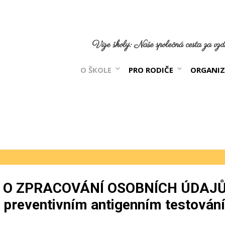
Vize školy: Naše společná cesta za vzdě
O ŠKOLE
PRO RODIČE
ORGANIZ
 O ZPRACOVÁNÍ OSOBNÍCH ÚDAJŮ
s preventivním antigenním testován