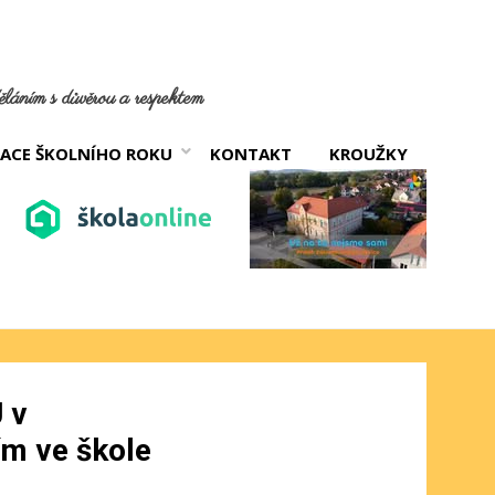
láním s důvěrou a respektem
ACE ŠKOLNÍHO ROKU
KONTAKT
KROUŽKY
 v
ím ve škole