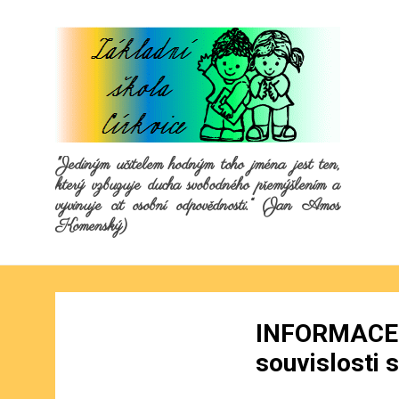
"Jediným učitelem hodným toho jména jest ten,
který vzbuzuje ducha svobodného přemýšlením a
vyvinuje cit osobní odpovědnosti.“ (Jan Amos
Komenský)
INFORMACE
souvislosti 