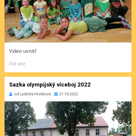
Video uvnitř
Číst více
Sazka olympijský víceboj 2022
Publikováno
od
Ludmila Hrušková
21.10.2022