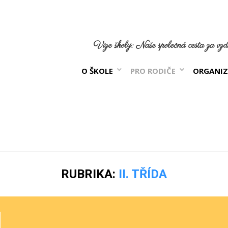
Vize školy: Naše společná cesta za vzdě
O ŠKOLE
PRO RODIČE
ORGANIZ
RUBRIKA:
II. TŘÍDA