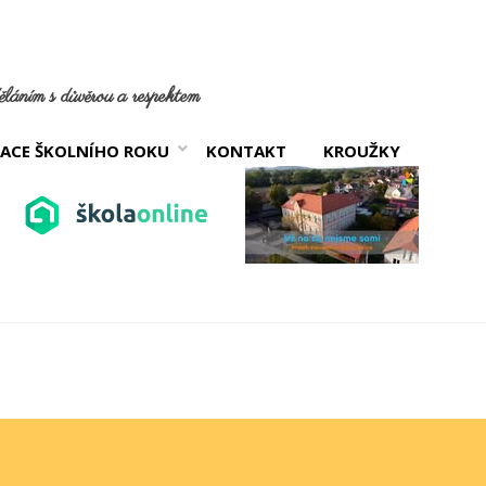
láním s důvěrou a respektem
ACE ŠKOLNÍHO ROKU
KONTAKT
KROUŽKY