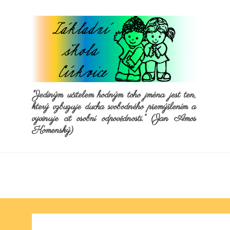
"Jediným učitelem hodným toho jména jest ten,
který vzbuzuje ducha svobodného přemýšlením a
vyvinuje cit osobní odpovědnosti.“ (Jan Amos
Komenský)