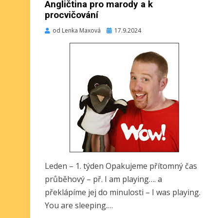
Angličtina pro marody a k
procvičování
Publikováno
od
Lenka Maxová
17.9.2024
Leden – 1. týden Opakujeme přítomný čas
průběhový – př. I am playing…. a
překlápíme jej do minulosti – I was playing.
You are sleeping.…