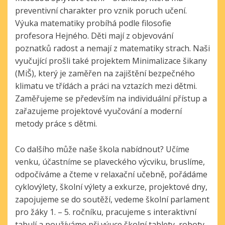
preventivní charakter pro vznik poruch učení.
Výuka matematiky probíhá podle filosofie
profesora Hejného. Děti mají z objevování
poznatků radost a nemají z matematiky strach. Naši
vyučující prošli také projektem Minimalizace šikany
(MiŠ), který je zaměřen na zajištění bezpečného
klimatu ve třídách a práci na vztazích mezi dětmi.
Zaměřujeme se především na individuální přístup a
zařazujeme projektové vyučování a moderní
metody práce s dětmi.
Co dalšího může naše škola nabídnout? Učíme
venku, ú
častníme se plaveckého výcviku, bruslíme,
o
dpočíváme a čteme v relaxační učebně, p
ořádáme
cyklovýlety, školní výlety a exkurze, projektové dny,
z
apojujeme se do soutěží, v
edeme školní parlament
pro žáky 1. – 5. ročníku, p
racujeme s interaktivní
tabulí a používáme
při výuce školní tablety, roboty,