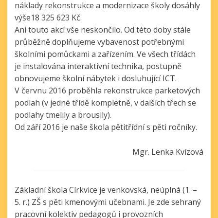
náklady rekonstrukce a modernizace školy dosáhly
výše18 325 623 Kč.
Ani touto akcí vše neskončilo. Od této doby stále
průběžně doplňujeme vybavenost potřebnými
školními pomůckami a zařízením. Ve všech třídách
je instalována interaktivní technika, postupně
obnovujeme školní nábytek i dosluhující ICT.
V červnu 2016 proběhla rekonstrukce parketových
podlah (v jedné třídě kompletně, v dalších třech se
podlahy tmelily a brousily).
Od září 2016 je naše škola pětitřídní s pěti ročníky.
Mgr. Lenka Kvízová
Základní škola Církvice je venkovská, neúplná (1. –
5. r.) ZŠ s pěti kmenovými učebnami. Je zde sehraný
pracovní kolektiv pedagogů i provozních