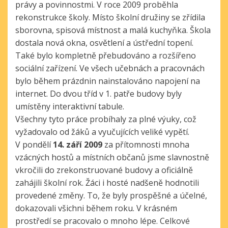
právy a povinnostmi. V roce 2009 proběhla
rekonstrukce školy. Místo školní družiny se zřídila
sborovna, spisová místnost a malá kuchyňka. Škola
dostala nová okna, osvětlení a ústřední topení.
Také bylo kompletně přebudováno a rozšířeno
sociální zařízení. Ve všech učebnách a pracovnách
bylo během prázdnin nainstalováno napojení na
internet. Do dvou tříd v 1. patře budovy byly
umístěny interaktivní tabule.
Všechny tyto práce probíhaly za plné výuky, což
vyžadovalo od žáků a vyučujících veliké vypětí.
V pondělí
14. září 2009
za přítomnosti mnoha
vzácných hostů a místních občanů jsme slavnostně
vkročili do zrekonstruované budovy a oficiálně
zahájili školní rok. Žáci i hosté nadšeně hodnotili
provedené změny. To, že byly prospěšné a účelné,
dokazovali všichni během roku. V krásném
prostředí se pracovalo o mnoho lépe. Celkové