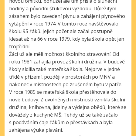
novou omítku, bohužel ale tím přišla o sluneční
hodiny a původní štukovou výzdobu. Důležitým
zásahem bylo zavedení plynu a zahájení plynového
vytápění v roce 1974. V tomto roce navštěvovalo
školu 95 žáků. Jejich počet ale začal postupně
klesat až na 66 v roce 1979, kdy byla škola opět jen
trojtřídní.
Žáci už ale měli možnost školního stravování. Od
roku 1981 zahájila provoz školní družina. V budově
školy sídlila také mateřská škola. Nejprve v jedné
třídě v přízemí, později v prostorách po MNV a
nakonec v místnostech po zrušeném bytu v patře.
V roce 1985 se mateřská škola přestěhovala do
nové budovy. Z uvolněných místností vznikla školní
družina, knihovna, jídelny a výdejna obědů, které se
dovážely z kuchyně MŠ. Tehdy už se také začalo
s podáváním čaje žákům o přestávkách a byla
zahájena výuka plavání.