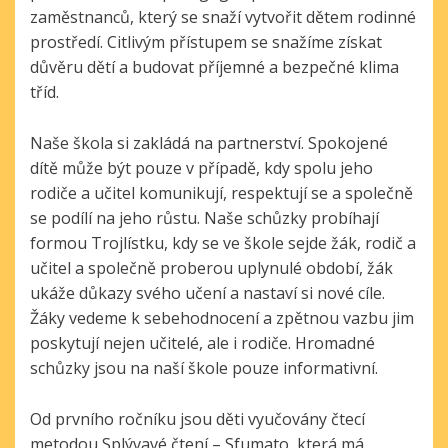
zaměstnanců, který se snaží vytvořit dětem rodinné
prostředí. Citlivým přístupem se snažíme získat
důvěru dětí a budovat příjemné a bezpečné klima
tříd.
Naše škola si zakládá na partnerství.
Spokojené
dítě může být pouze v případě, kdy spolu jeho
rodiče a učitel komunikují, respektují se
a společně
se podílí na jeho růstu. Naše schůzky probíhají
formou Trojlístku, kdy se ve škole sejde žák, rodič a
učitel a společně proberou uplynulé období, žák
ukáže důkazy svého učení a nastaví si nové cíle.
Žáky vedeme k sebehodnocení a zpětnou vazbu jim
poskytují nejen učitelé, ale i rodiče. Hromadné
schůzky jsou na naší škole pouze informativní.
Od prvního ročníku jsou děti vyučovány čtecí
metodou Splývavé čtení – Sfumato, která má