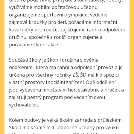
v
yužíváme mobilní počítačovou učebnu,
o
rganizujeme sportovní olympiádu, v
edeme
zájmové kroužky pro děti, p
ořádáme informační
kavárničky pro rodiče, z
ajišťujeme ranní i odpolední
družinu, s
polečně s rodiči organizujeme a
pořádáme
školní akce.
Součástí školy je školní družina s dvěma
odděleními, která má ranní a odpolední provoz a je
určena pro všechny ročníky ZŠ. ŠD má k dispozici
vlastní prostory i sociální zařízení. Obě oddělení
jsou vybavena množstvím her, stavebnic a hraček a
zajišťují pestrý program pod vedením dvou
vychovatelek.
Kolem budovy je velká školní zahrada s průlezkami.
Škola má kromě tříd i odborné učebny pro výuku