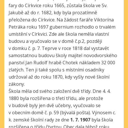
fary do Církvice roku 1665, zůstala škola ve Sv.
Jakubě až do r. 1682, kdy byla prozatímně
přeložena do Církvice. Na žádost faráře Viktorína
Petráka roku 1697 gubernium rozhodlo o trvalém
umístění v Církvici. Zde ale škola neměla vlastní
budovu a vyučovalo se v domě č.p.2, později
v domku č. p. 7. Teprve v roce 1818 dal vystavět
samostatnou budovu školy majitel novodvorského
panství Jan Rudolf hrabě Chotek nákladem 32 000
zlatých. Ten ji také spolu s místními osadníky
udržoval až do roku 1870, kdy vyšly nové školní
zákony.
Škola měla od svého založení dvě třídy. Dne 4. 4.
1880 byla rozšířena o třetí třídu, ale protože
v budově byly jen dvě učebny, vyučovalo se
v obecním domě č. p. 59 (bývalá pošta). Výnosem c.
k. zemské školní rady ze dne
1. 7. 1907
byla škola
rozšířena o třídu čtvrtou. Obec dala téhož roku