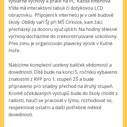
výtvarné výchovy a práce na PC. Každá kmenová
třída má interaktivní tabuli či dotykovou LCD
obrazovku. Připojení k internetu je v celé budově
školy. Obědy vaří ŠJ při MŠ Církvice, kam žáci
přecházejí za dozoru vyučujících. Na hodiny tělesné
výchovy docházíme do zrekonstruované sokolovny.
Přes zimu je organizován plavecký výcvik v Kutné
Hoře.
Nabízíme k
ompletní ucelený balíček vědomostí a
dovedností.
Dítě bude na konci 5. ročníku vybaveno
znalostmi
z RVP pro 1. stupeň ZŠ a bude
připraveno
pro snadný přechod na druhý stupeň.
Kromě očekávaných výstupů bude do školy chodit
s
radostí, naučí se pracovat v týmu, rozhodovat se,
respektovat ostatní a další potřebné měkké
dovednosti.