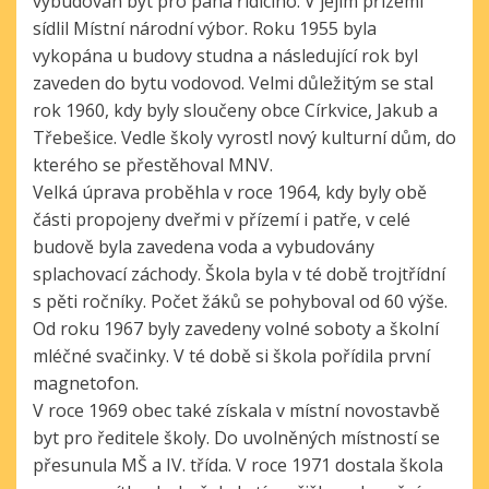
vybudován byt pro pana řídícího. V jejím přízemí
sídlil Místní národní výbor. Roku 1955 byla
vykopána u budovy studna a následující rok byl
zaveden do bytu vodovod. Velmi důležitým se stal
rok 1960, kdy byly sloučeny obce Církvice, Jakub a
Třebešice. Vedle školy vyrostl nový kulturní dům, do
kterého se přestěhoval MNV.
Velká úprava proběhla v roce 1964, kdy byly obě
části propojeny dveřmi v přízemí i patře, v celé
budově byla zavedena voda a vybudovány
splachovací záchody. Škola byla v té době trojtřídní
s pěti ročníky. Počet žáků se pohyboval od 60 výše.
Od roku 1967 byly zavedeny volné soboty a školní
mléčné svačinky. V té době si škola pořídila první
magnetofon.
V roce 1969 obec také získala v místní novostavbě
byt pro ředitele školy. Do uvolněných místností se
přesunula MŠ a IV. třída. V roce 1971 dostala škola