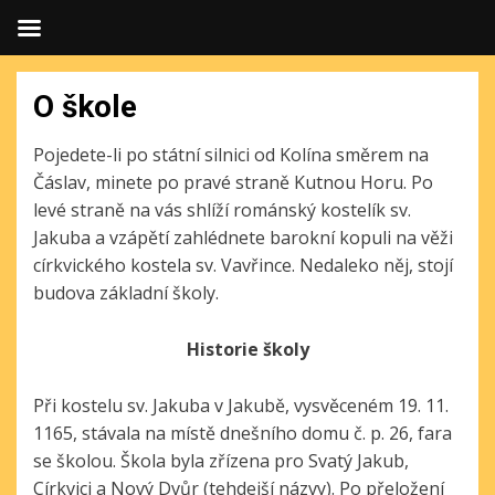
O škole
Pojedete-li po státní silnici od Kolína směrem na
Čáslav, minete po pravé straně Kutnou Horu. Po
levé straně na vás shlíží románský kostelík sv.
Jakuba a vzápětí zahlédnete barokní kopuli na věži
církvického kostela sv. Vavřince. Nedaleko něj, stojí
budova základní školy.
Historie školy
Při kostelu sv. Jakuba v Jakubě, vysvěceném 19. 11.
1165, stávala na místě dnešního domu č. p. 26, fara
se školou. Škola byla zřízena pro Svatý Jakub,
Církvici a Nový Dvůr (tehdejší názvy). Po přeložení