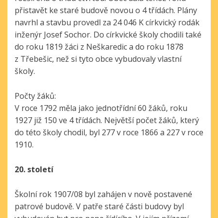
přistavět ke staré budově novou o 4 třídách. Plány
navrhl a stavbu provedl za 24 046 K církvický rodák
inženýr Josef Sochor. Do církvické školy chodili také
do roku 1819 žáci z Neškaredic a do roku 1878
z Třebešic, než si tyto obce vybudovaly vlastní
školy.
Počty žáků:
V roce 1792 měla jako jednotřídní 60 žáků, roku
1927 již 150 ve 4 třídách. Největší počet žáků, který
do této školy chodil, byl 277 v roce 1866 a 227 v roce
1910.
20. století
Školní rok 1907/08 byl zahájen v nově postavené
patrové budově. V patře staré části budovy byl