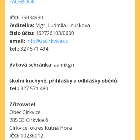
FACEBOOK
IČO:
75034930
ředitelka:
Mgr. Ludmila Hrušková
číslo účtu:
162726103/0600
email:
info@zscirkvice.cz
tel.:
327 571 494
datová schránka:
aaimkgn
školní kuchyně, přihlášky a odhlášky obědů:
tel.:
327 571 480
Zřizovatel
Obec Církvice
285 33 Církvice 6
Církvice, okres Kutná Hora
IČO:
00236012