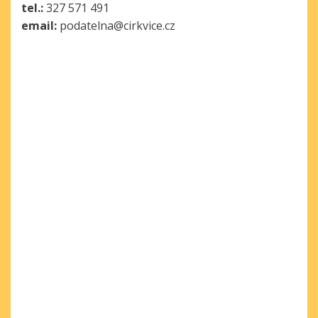
tel.:
327 571 491
email:
podatelna@cirkvice.cz