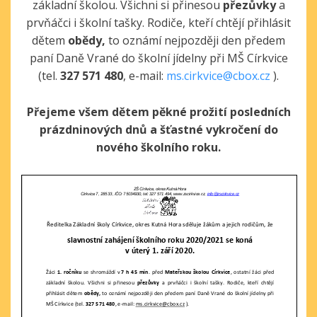
základní školou. Všichni si přinesou
přezůvky
a
prvňáčci i školní tašky. Rodiče, kteří chtějí přihlásit
dětem
obědy,
to oznámí nejpozději den předem
paní Daně Vrané do školní jídelny při MŠ Církvice
(tel.
327 571 480
, e-mail:
ms.cirkvice@cbox.cz
).
Přejeme všem dětem pěkné prožití posledních
prázdninových dnů a šťastné vykročení do
nového školního roku.