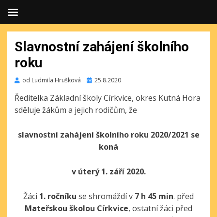
Slavnostní zahájení školního
roku
Publikováno
od
Ludmila Hrušková
25.8.2020
Ředitelka Základní školy Církvice, okres Kutná Hora
sděluje žákům a jejich rodičům, že
slavnostní zahájení školního roku 2020/2021 se
koná
v úterý 1. září 2020.
Žáci
1. ročníku
se shromáždí v
7 h 45 min
. před
Mateřskou školou Církvice
, ostatní žáci před