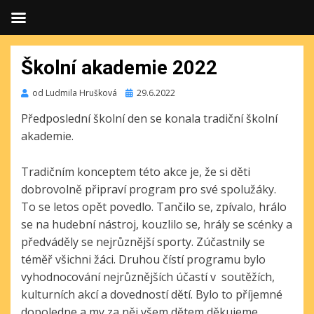
Školní akademie 2022
Publikováno
od
Ludmila Hrušková
29.6.2022
Předposlední školní den se konala tradiční školní
akademie.
Tradičním konceptem této akce je, že si děti
dobrovolně připraví program pro své spolužáky.
To se letos opět povedlo. Tančilo se, zpívalo, hrálo
se na hudební nástroj, kouzlilo se, hrály se scénky a
předváděly se nejrůznější sporty. Zúčastnily se
téměř všichni žáci. Druhou čístí programu bylo
vyhodnocování nejrůznějších účastí v soutěžích,
kulturních akcí a dovedností dětí. Bylo to příjemné
dopoledne a my za něj všem dětem děkujeme.