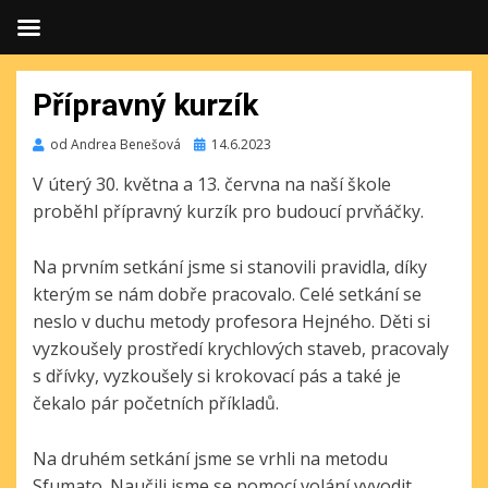
Přípravný kurzík
Publikováno
od
Andrea Benešová
14.6.2023
V úterý 30. května a 13. června na naší škole
proběhl přípravný kurzík pro budoucí prvňáčky.
Na prvním setkání jsme si stanovili pravidla, díky
kterým se nám dobře pracovalo. Celé setkání se
neslo v duchu metody profesora Hejného. Děti si
vyzkoušely prostředí krychlových staveb, pracovaly
s dřívky, vyzkoušely si krokovací pás a také je
čekalo pár početních příkladů.
Na druhém setkání jsme se vrhli na metodu
Sfumato. Naučili jsme se pomocí volání vyvodit