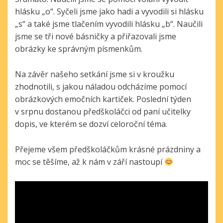
hlásku „o“. Syčeli jsme jako hadi a vyvodili si hlásku
„s“ a také jsme tlačením vyvodili hlásku „b“. Naučili
jsme se tři nové básničky a přiřazovali jsme
obrázky ke správným písmenkům.
Na závěr našeho setkání jsme si v kroužku
zhodnotili, s jakou náladou odcházíme pomocí
obrázkových emočních kartiček. Poslední týden
v srpnu dostanou předškoláčci od paní učitelky
dopis, ve kterém se dozví celoroční téma.
Přejeme všem předškoláčkům krásné prázdniny a
moc se těšíme, až k nám v září nastoupí