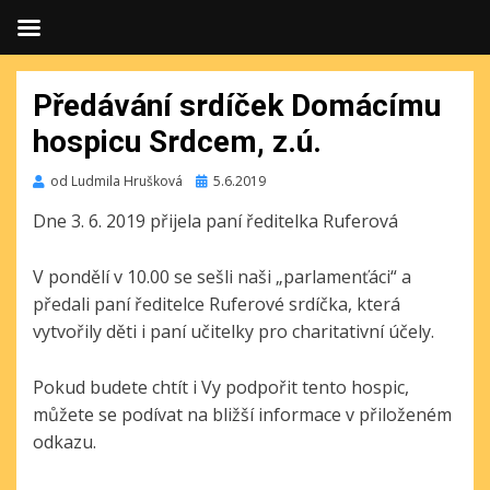
Předávání srdíček Domácímu
hospicu Srdcem, z.ú.
Publikováno
od
Ludmila Hrušková
5.6.2019
Dne 3. 6. 2019 přijela paní ředitelka Ruferová
V pondělí v 10.00 se sešli naši „parlamenťáci“ a
předali paní ředitelce Ruferové srdíčka, která
vytvořily děti i paní učitelky pro charitativní účely.
Pokud budete chtít i Vy podpořit tento hospic,
můžete se podívat na bližší informace v přiloženém
odkazu.