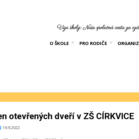
Vize školy: Naše společná cesta za vzdě
O ŠKOLE
PRO RODIČE
ORGANIZ
en otevřených dveří v ZŠ CÍRKVICE
ublikováno
19.9.2022