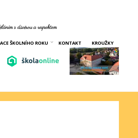
láním s důvěrou a respektem
ACE ŠKOLNÍHO ROKU
KONTAKT
KROUŽKY