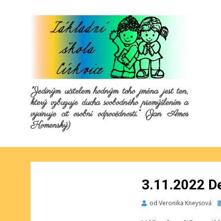
"Jediným učitelem hodným toho jména jest ten,
který vzbuzuje ducha svobodného přemýšlením a
vyvinuje cit osobní odpovědnosti.“ (Jan Amos
Komenský)
3.11.2022 D
P
od
Veronika Kneysová