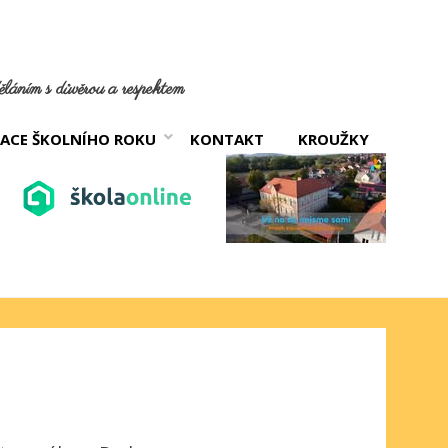
láním s důvěrou a respektem
ACE ŠKOLNÍHO ROKU
KONTAKT
KROUŽKY