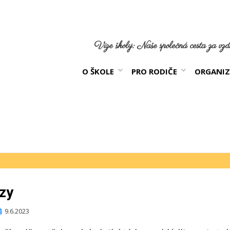
Vize školy: Naše společná cesta za vzdě
O ŠKOLE
PRO RODIČE
ORGANIZ
ezy
ublikováno
9.6.2023