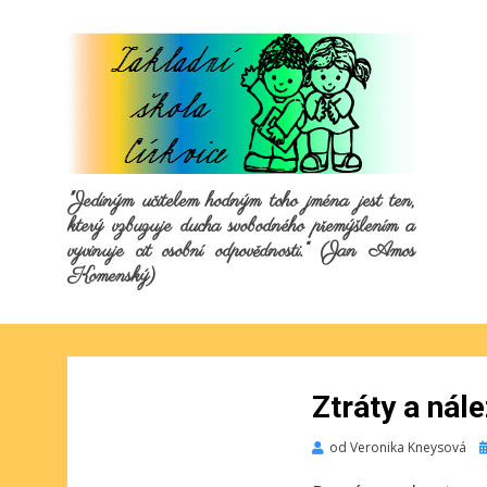
"Jediným učitelem hodným toho jména jest ten,
který vzbuzuje ducha svobodného přemýšlením a
vyvinuje cit osobní odpovědnosti.“ (Jan Amos
Komenský)
Ztráty a nál
P
od
Veronika Kneysová