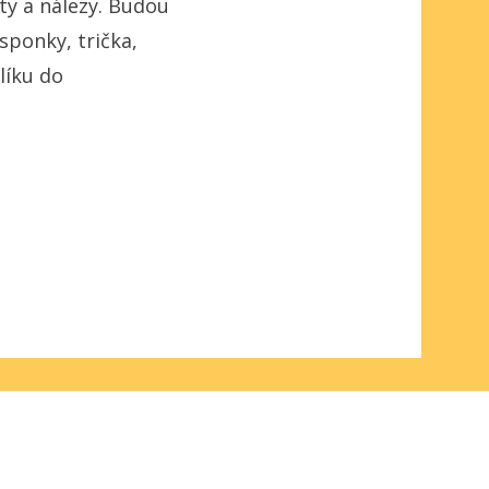
ty a nálezy.
Budou
 sponky, trička,
líku do