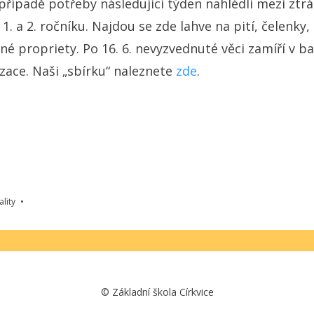
případě potřeby následující týden nahlédli mezi ztrá
1. a 2. ročníku. Najdou se zde lahve na pití, čelenky,
iné propriety. Po 16. 6. nevyzvednuté věci zamíří v ba
izace. Naši „sbírku“ naleznete
zde
.
ality
©
Základní škola Církvice