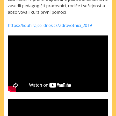
zasedli pedagogičtí pracovníci, rodiče i veřejnost a
absolvovali kurz první pomoci.
https://liduh.rajce.idnes.cz/Zdravotnici_2019