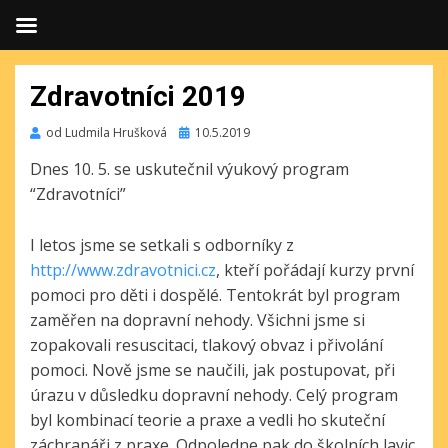
Zdravotníci 2019
Publikováno
od
Ludmila Hrušková
10.5.2019
Dnes 10. 5. se uskutečnil výukový program
“Zdravotníci”
I letos jsme se setkali s odborníky z
http://www.zdravotnici.cz
, kteří pořádají kurzy první
pomoci pro děti i dospělé. Tentokrát byl program
zaměřen na dopravní nehody. Všichni jsme si
zopakovali resuscitaci, tlakový obvaz i přivolání
pomoci. Nově jsme se naučili, jak postupovat, při
úrazu v důsledku dopravní nehody. Celý program
byl kombinací teorie a praxe a vedli ho skuteční
záchranáři z praxe. Odpoledne pak do školních lavic