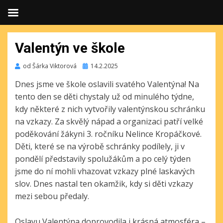
Valentýn ve škole
Publikováno
od
Šárka Viktorová
14.2.2025
Dnes jsme ve škole oslavili svatého Valentýna! Na
tento den se děti chystaly už od minulého týdne,
kdy některé z nich vytvořily valentýnskou schránku
na vzkazy.
Za skvělý nápad a organizaci patří velké
poděkování žákyni 3. ročníku Nelince Kropáčkové.
Děti, které se na výrobě schránky podílely, ji v
pondělí představily spolužákům a po celý týden
jsme do ní mohli vhazovat vzkazy plné laskavých
slov. Dnes nastal ten okamžik, kdy si děti vzkazy
mezi sebou předaly.
Oslavu Valentýna doprovodila i krásná atmosféra –