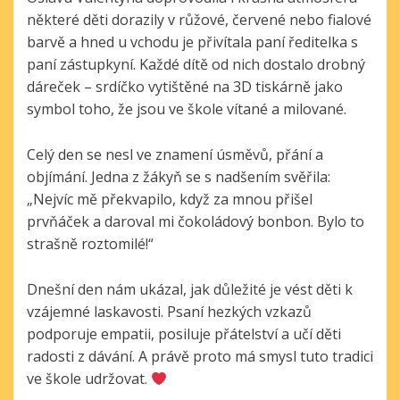
některé děti dorazily v růžové, červené nebo fialové
barvě a hned u vchodu je přivítala paní ředitelka s
paní zástupkyní. Každé dítě od nich dostalo drobný
dáreček – srdíčko vytištěné na 3D tiskárně jako
symbol toho, že jsou ve škole vítané a milované.
Celý den se nesl ve znamení úsměvů, přání a
objímání. Jedna z žákyň se s nadšením svěřila:
„Nejvíc mě překvapilo, když za mnou přišel
prvňáček a daroval mi čokoládový bonbon. Bylo to
strašně roztomilé!“
Dnešní den nám ukázal, jak důležité je vést děti k
vzájemné laskavosti. Psaní hezkých vzkazů
podporuje empatii, posiluje přátelství a učí děti
radosti z dávání. A právě proto má smysl tuto tradici
ve škole udržovat.