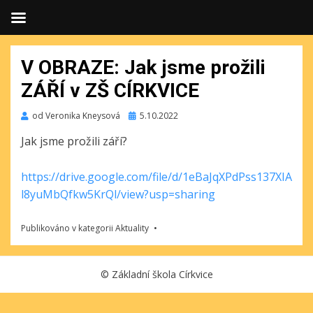
V OBRAZE: Jak jsme prožili
ZÁŘÍ v ZŠ CÍRKVICE
Publikováno
od
Veronika Kneysová
5.10.2022
Jak jsme prožili září?
https://drive.google.com/file/d/1eBaJqXPdPss137XIA
l8yuMbQfkw5KrQl/view?usp=sharing
Publikováno v kategorii
Aktuality
©
Základní škola Církvice