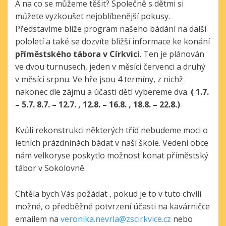
A na co se můžeme těšit? Společně s dětmi si
můžete vyzkoušet nejoblíbenější pokusy.
Představíme blíže program našeho bádání na další
pololetí a také se dozvíte bližší informace ke konání
příměstského tábora v Církvici
. Ten je plánován
ve dvou turnusech, jeden v měsíci červenci a druhý
v měsíci srpnu. Ve hře jsou 4 termíny, z nichž
nakonec dle zájmu a účasti dětí vybereme dva.
( 1.7.
– 5.7. 8.7. – 12.7. , 12.8. – 16.8. , 18.8. – 22.8.)
Kvůli rekonstrukci některých tříd nebudeme moci o
letních prázdninách bádat v naší škole. Vedení obce
nám velkoryse poskytlo možnost konat příměstský
tábor v Sokolovně.
Chtěla bych Vás požádat , pokud je to v tuto chvíli
možné, o předběžné potvrzení účasti na kavárničce
emailem na
veronika.nevrla@zscirkvice.cz
nebo