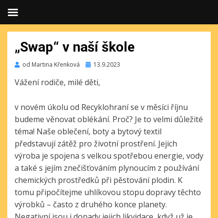
„Swap“ v naší škole
Publikováno
od
Martina Křenková
13.9.2023
Vážení rodiče, milé děti,
v novém úkolu od Recyklohraní se v měsíci říjnu
budeme věnovat oblékání.
Proč? Je to velmi důležité
téma! Naše oblečení, boty a bytový textil
představují zátěž pro životní prostření. Jejich
výroba je spojena s velkou spotřebou energie, vody
a také s jejím znečišťováním plynoucím z používání
chemických prostředků při pěstování plodin. K
tomu připočítejme uhlíkovou stopu dopravy těchto
výrobků – často z druhého konce planety.
Negativní jsou i dopady jejich likvidace, když už je