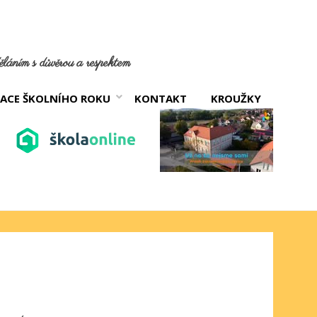
láním s důvěrou a respektem
ACE ŠKOLNÍHO ROKU
KONTAKT
KROUŽKY