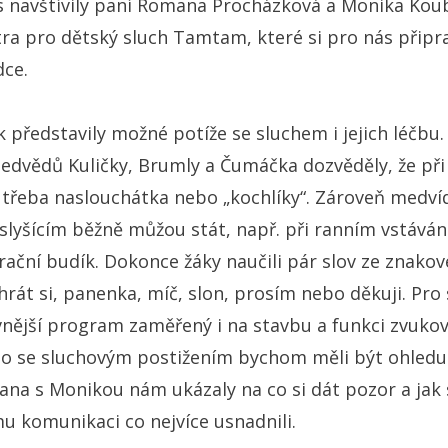
ás navštívily paní Romana Procházková a Monika Kou
ra pro dětský sluch Tamtam, které si pro nás připr
dce.
představily možné potíže se sluchem i jejich léčbu.
dvědů Kuličky, Brumly a Čumáčka dozvěděly, že při 
řeba naslouchátka nebo „kochlíky“. Zároveň medvídc
eslyšícím běžně můžou stát, např. při ranním vstáván
rační budík. Dokonce žáky naučili pár slov ze znakov
hrát si, panenka, míč, slon, prosím nebo děkuji. Pro 
vnější program zaměřený i na stavbu a funkci zvuko
o se sluchovým postižením bychom měli být ohledu
mana s Monikou nám ukázaly na co si dát pozor a jak
u komunikaci co nejvíce usnadnili.