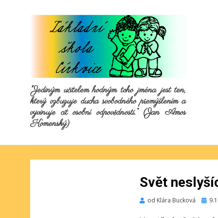
"Jediným učitelem hodným toho jména jest ten,
který vzbuzuje ducha svobodného přemýšlením a
vyvinuje cit osobní odpovědnosti.“ (Jan Amos
Komenský)
Svět neslyší
Publi
od
Klára Bucková
9.