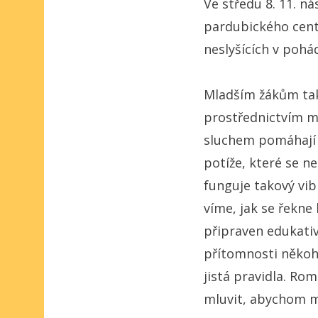
Ve středu 8. 11. n
pardubického cent
neslyšících v pohá
Mladším žákům tak 
prostřednictvím me
sluchem pomáhají t
potíže, které se n
funguje takový vib
víme, jak se řekne 
připraven edukati
přítomnosti někoh
jistá pravidla. Ro
mluvit, abychom m