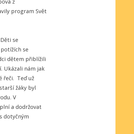
bová z
avily program Svět
 Děti se
potížích se
i dětem přiblížili
í. Ukázali nám jak
é řeči. Teď už
starší žáky byl
vodu. V
plní a dodržovat
 s dotyčným