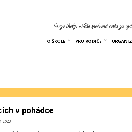
Vize školy: Naše společná cesta za vzdě
O ŠKOLE
PRO RODIČE
ORGANIZ
cích v pohádce
kováno
11.2023