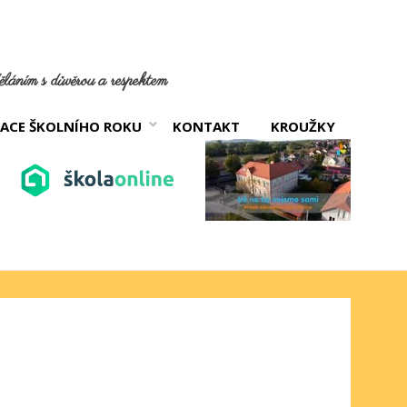
láním s důvěrou a respektem
ACE ŠKOLNÍHO ROKU
KONTAKT
KROUŽKY