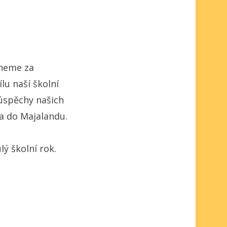
dneme za
lu naší školní
 úspěchy našich
 a do Majalandu.
ý školní rok.