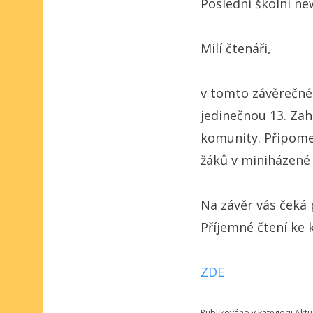
Poslední školní ne
Milí čtenáři,
v tomto závěrečné
jedinečnou 13. Zahr
komunity. Připome
žáků v miniházené 
Na závěr vás čeká 
Příjemné čtení ke 
ZDE
Publikováno v kategorii
Aktu