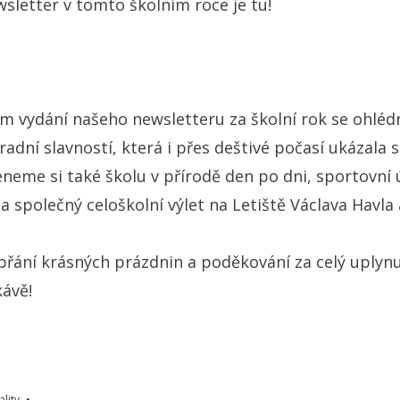
wsletter v tomto školním roce je tu!
m vydání našeho newsletteru za školní rok se ohlé
adní slavností, která i přes deštivé počasí ukázala sí
neme si také školu v přírodě den po dni, sportovní
a společný celoškolní výlet na Letiště Václava Havla
přání krásných prázdnin a poděkování za celý uplynul
kávě!
ality