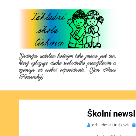
"Jediným učitelem hodným toho jména jest ten,
který vzbuzuje ducha svobodného přemýšlením a
vyvinuje cit osobní odpovědnosti.“ (Jan Amos
Komenský)
Školní news
Pu
od
Ludmila Hrušková