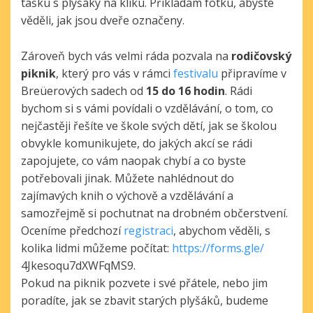
tašku s plyšáky na kliku. Přikládám fotku, abyste
věděli, jak jsou dveře označeny.
Zároveň bych vás velmi ráda pozvala na
rodičovský
piknik
, který pro vás v rámci
festivalu
připravíme v
Breüerových sadech od
15 do 16 hodin
. Rádi
bychom si s vámi povídali o vzdělávání, o tom, co
nejčastěji řešíte ve škole svých dětí, jak se školou
obvykle komunikujete, do jakých akcí se rádi
zapojujete, co vám naopak chybí a co byste
potřebovali jinak. Můžete nahlédnout do
zajímavých knih o výchově a vzdělávání a
samozřejmě si pochutnat na drobném občerstvení.
Oceníme předchozí
registraci
, abychom věděli, s
kolika lidmi můžeme počítat:
https://forms.gle/
4Jkesoqu7dXWFqMS9.
Pokud na piknik pozvete i své přátele, nebo jim
poradíte, jak se zbavit starých plyšáků, budeme