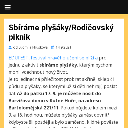
Sbíráme plyšáky/Rodičovský
piknik
Publikováno
od
Ludmila Hrušková
14.9.2021
EDUFEST, festival hravého učení se blíží a
pro
jednu z aktivit
sbíráme plyšáky
, kterým bychom
mohli vdechnout nový život.
Je to jedinečná příležitost probrat skříně, sklep či
půdu a plyšáky, se kterými už si děti nehrají, poslat
dál.
Až do pátku 17. 9. je můžete nosit do
Barvířova domu v Kutné Hoře, na adresu
Bartolomějská 221/11
. Pokud půjdete kolem mezi
9. a 16. hodinou, můžete plyšáky zanést dovnitř,
kdybyste šli později a bylo zamčeno, klidně pověste