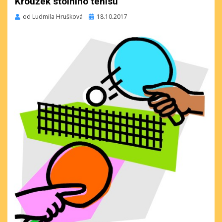
Kroužek stolního tenisu
Publikováno
od
Ludmila Hrušková
18.10.2017