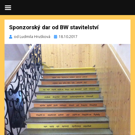
Sponzorský dar od BW stavitelství
Publikováno
od
Ludmila Hrušková
18.10.2017