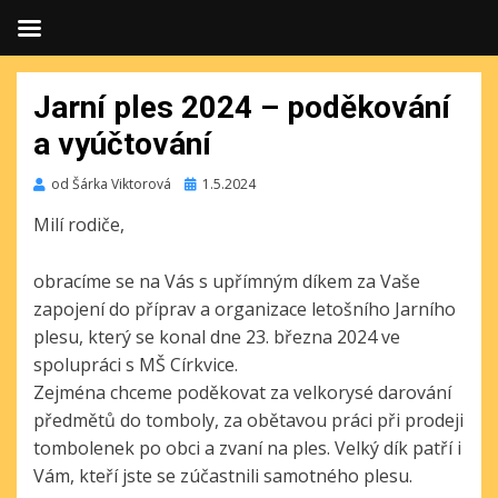
Jarní ples 2024 – poděkování
a vyúčtování
Publikováno
od
Šárka Viktorová
1.5.2024
Milí rodiče,
obracíme se na Vás s upřímným díkem za Vaše
zapojení do příprav a organizace letošního Jarního
plesu, který se konal dne 23. března 2024 ve
spolupráci s MŠ Církvice.
Zejména chceme poděkovat za velkorysé darování
předmětů do tomboly, za obětavou práci při prodeji
tombolenek po obci a zvaní na ples. Velký dík patří i
Vám, kteří jste se zúčastnili samotného plesu.