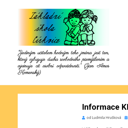
"Jediným učitelem hodným toho jména jest ten,
který vzbuzuje ducha svobodného přemýšlením a
vyvinuje cit osobní odpovědnosti.“ (Jan Amos
Komenský)
Informace 
Pu
od
Ludmila Hrušková