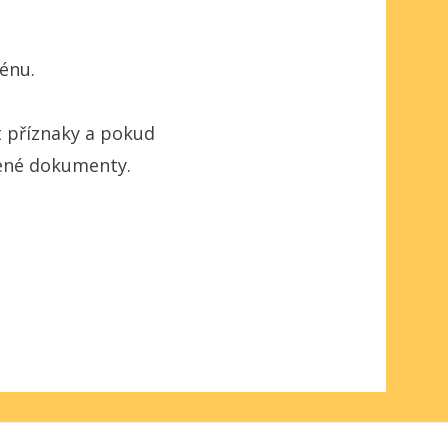
ténu.
t příznaky a pokud
ožené dokumenty.