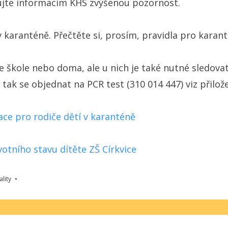
nujte informacím KHS zvýšenou pozornost.
v karanténě. Přečtěte si, prosím, pravidla pro karan
ve škole nebo doma, ale u nich je také nutné sledova
í, tak se objednat na PCR test (310 014 447) viz přil
ace pro rodiče dětí v karanténě
votního stavu dítěte ZŠ Církvice
ality