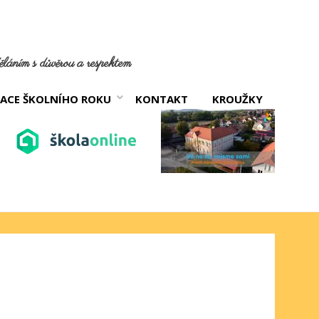
láním s důvěrou a respektem
ACE ŠKOLNÍHO ROKU
KONTAKT
KROUŽKY