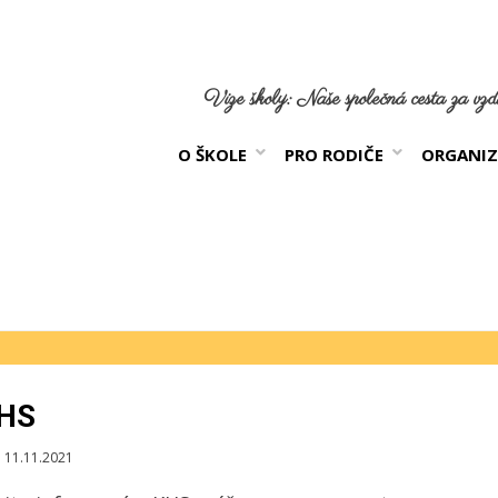
Vize školy: Naše společná cesta za vzdě
O ŠKOLE
PRO RODIČE
ORGANIZ
KHS
blikováno
11.11.2021