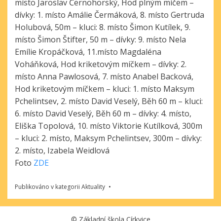
místo Jaroslav Černohorský, Hod plným míčem –
dívky: 1. místo Amálie Čermáková, 8. místo Gertruda
Holubová, 50m – kluci: 8. místo Šimon Kutílek, 9.
místo Šimon Štifter, 50 m – dívky: 9. místo Nela
Emílie Kropáčková, 11.místo Magdaléna
Voháňková, Hod kriketovým míčkem – dívky: 2.
místo Anna Pawlosová, 7. místo Anabel Backová,
Hod kriketovým míčkem – kluci: 1. místo Maksym
Pchelintsev, 2. místo David Veselý, Běh 60 m – kluci:
6. místo David Veselý, Běh 60 m – dívky: 4. místo,
Eliška Topolová, 10. místo Viktorie Kutílková, 300m
– kluci: 2. místo, Maksym Pchelintsev, 300m – dívky:
2. místo, Izabela Weidlová
Foto
ZDE
Publikováno v kategorii
Aktuality
©
Základní škola Církvice