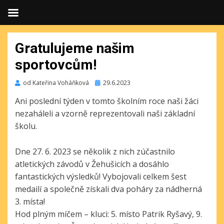
Gratulujeme našim
sportovcům!
Publikováno
od
Kateřina Voháňková
29.6.2023
Ani poslední týden v tomto školním roce naši žáci
nezaháleli a vzorně reprezentovali naši základní
školu.
Dne 27. 6. 2023 se několik z nich zúčastnilo
atletických závodů v Žehušicích a dosáhlo
fantastických výsledků! Vybojovali celkem šest
medailí a společně získali dva poháry za nádherná
3. místa!
Hod plným míčem – kluci: 5. místo Patrik Ryšavý, 9.