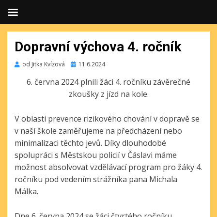
Dopravní výchova 4. ročník
Publikováno
od
Jitka Kvízová
11.6.2024
6. června 2024 plnili žáci 4. ročníku závěrečné
zkoušky z jízd na kole.
V oblasti prevence rizikového chování v dopravě se
v naší škole zaměřujeme na předcházení nebo
minimalizaci těchto jevů. Díky dlouhodobé
spolupráci s Městskou policií v Čáslavi máme
možnost absolvovat vzdělávací program pro žáky 4.
ročníku pod vedením strážníka pana Michala
Málka.
Dne 6. června 2024 se žáci čtvrtého ročníku