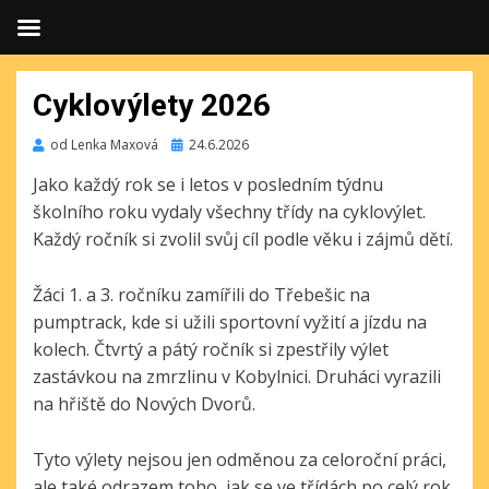
Cyklovýlety 2026
Publikováno
od
Lenka Maxová
24.6.2026
Jako každý rok se i letos v posledním týdnu
školního roku vydaly všechny třídy na cyklovýlet.
Každý ročník si zvolil svůj cíl podle věku i zájmů dětí.
Žáci 1. a 3. ročníku zamířili do Třebešic na
pumptrack, kde si užili sportovní vyžití a jízdu na
kolech. Čtvrtý a pátý ročník si zpestřily výlet
zastávkou na zmrzlinu v Kobylnici. Druháci vyrazili
na hřiště do Nových Dvorů.
Tyto výlety nejsou jen odměnou za celoroční práci,
ale také odrazem toho, jak se ve třídách po celý rok