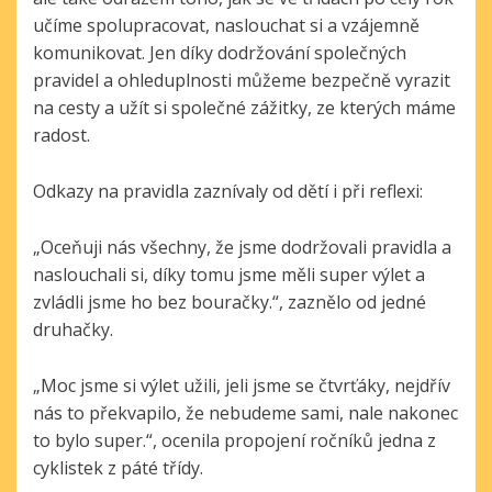
učíme spolupracovat, naslouchat si a vzájemně
komunikovat. Jen díky dodržování společných
pravidel a ohleduplnosti můžeme bezpečně vyrazit
na cesty a užít si společné zážitky, ze kterých máme
radost.
Odkazy na pravidla zaznívaly od dětí i při reflexi:
„Oceňuji nás všechny, že jsme dodržovali pravidla a
naslouchali si, díky tomu jsme měli super výlet a
zvládli jsme ho bez bouračky.“, zaznělo od jedné
druhačky.
„Moc jsme si výlet užili, jeli jsme se čtvrťáky, nejdřív
nás to překvapilo, že nebudeme sami, nale nakonec
to bylo super.“, ocenila propojení ročníků jedna z
cyklistek z páté třídy.