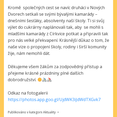
Kromě společných cest se navíc druháci v Nových
Dvorech setkali se svými bývalými kamarády –
dnešními šesťáky, absolventy naší školy. Ti si svůj
výlet do cukrárny naplánovali tak, aby se mohli s
mladšími kamarády z Církvice potkat a připravili tak
pro nás velké překvapení. Krásnější důkaz o tom, že
naše vize o propojení školy, rodiny i širší komunity
žije, nám nemohli dát.
Děkujeme všem žákům za zodpovědný přístup a
přejeme krásné prázdniny plné dalších
dobrodružství.
Odkaz na fotogalerii
https://photos.app.goo.gl/UjdWK3iJdWdTXGvk7
Publikováno v kategorii
Aktuality