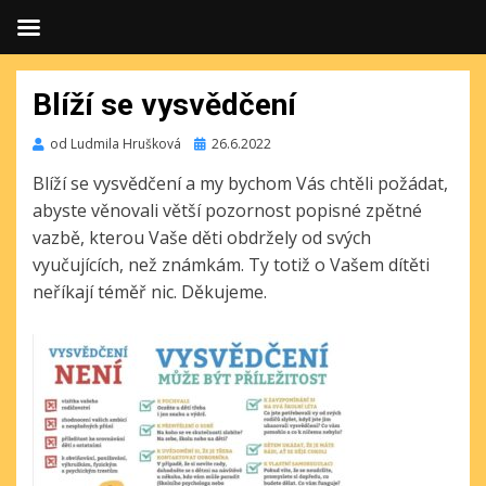
Blíží se vysvědčení
Publikováno
od
Ludmila Hrušková
26.6.2022
Blíží se vysvědčení a my bychom Vás chtěli požádat,
abyste věnovali větší pozornost popisné zpětné
vazbě, kterou Vaše děti obdržely od svých
vyučujících, než známkám. Ty totiž o Vašem dítěti
neříkají téměř nic. Děkujeme.