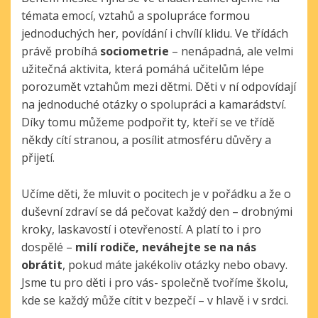
témata emocí, vztahů a spolupráce formou
jednoduchých her, povídání i chvílí klidu. Ve třídách
právě probíhá
sociometrie
– nenápadná, ale velmi
užitečná aktivita, která pomáhá učitelům lépe
porozumět vztahům mezi dětmi. Děti v ní odpovídají
na jednoduché otázky o spolupráci a kamarádství.
Díky tomu můžeme podpořit ty, kteří se ve třídě
někdy cítí stranou, a posílit atmosféru důvěry a
přijetí.
Učíme děti, že mluvit o pocitech je v pořádku a že o
duševní zdraví se dá pečovat každý den – drobnými
kroky, laskavostí i otevřeností. A platí to i pro
dospělé –
milí rodiče, neváhejte se na nás
obrátit
, pokud máte jakékoliv otázky nebo obavy.
Jsme tu pro děti i pro vás- společně tvoříme školu,
kde se každý může cítit v bezpečí – v hlavě i v srdci.