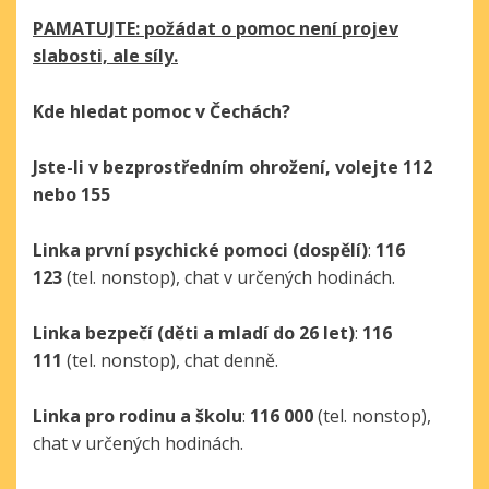
PAMATUJTE: požádat o pomoc není projev
slabosti, ale síly.
Kde hledat pomoc v Čechách?
Jste-li v bezprostředním ohrožení, volejte 112
nebo 155
Linka první psychické pomoci (dospělí)
:
116
123
(tel. nonstop), chat v určených hodinách.
Linka bezpečí (děti a mladí do 26 let)
:
116
111
(tel. nonstop), chat denně.
Linka pro rodinu a školu
:
116 000
(tel. nonstop),
chat v určených hodinách.