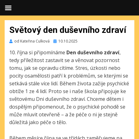
Světový den duševního zdraví
Publikováno
od
Kateřina Culková
10.10.2025
10. října si připomínáme
Den duševního zdraví
,
tedy příležitost zastavit se a věnovat pozornost
tomu, jak se opravdu cítíme. Stres, úzkosti nebo
pocity osamělosti patří k problémům, se kterými se
setkává stále více lidí. Během života zažije psychické
obtíže 1 ze 4 lidí. Proto se i naše škola připojuje ke
světovému Dni duševního zdraví. Chceme dětem i
dospělým připomenout, že o psychické pohodě se
může mluvit otevřeně – a že péče o ni je stejně
důležitá jako péče o tělo.
Během měsíce října se ve třídách zaměřujeme na