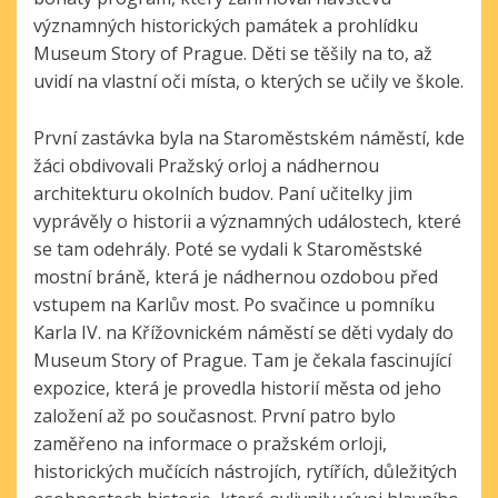
významných historických památek a prohlídku
Museum Story of Prague. Děti se těšily na to, až
uvidí na vlastní oči místa, o kterých se učily ve škole.
První zastávka byla na Staroměstském náměstí, kde
žáci obdivovali Pražský orloj a nádhernou
architekturu okolních budov. Paní učitelky jim
vyprávěly o historii a významných událostech, které
se tam odehrály. Poté se vydali k Staroměstské
mostní bráně, která je nádhernou ozdobou před
vstupem na Karlův most.
Po svačince u pomníku
Karla IV. na Křížovnickém náměstí
se děti vydaly do
Museum Story of Prague. Tam je čekala fascinující
expozice, která je provedla historií města od jeho
založení až po současnost. První
patro bylo
zaměřeno na informace o pražském orloji,
historických mučících nástrojích, rytířích, důležitých