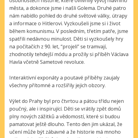
osobnostech historie, které ovlivnily vývoj hlavního
města, a dokonce jsme i našli Golema. Druhé patro
nám nabídlo pohled do druhé světové války, útrapy
a informace o Hitlerovi. Vyzkoušeli jsme si i život
během komunismu. V posledním, třetím patře, jsme
spatřili nedávnou minulost. Děti si vyzkoušely hry
na počítačích z 90. let, “projeli” se tramvají,
zhodnotily tehdejší módu a prožily si příběh Václava
Havla včetně Sametové revoluce.
Interaktivní exponáty a poutavé příběhy zaujaly
všechny přítomné a rozšířily jejich obzory.
Výlet do Prahy byl pro čtvrtou a pátou třídu nejen
poučný, ale i inspirující. Děti se vrátily zpět domů
plny nových zážitků a vědomostí, které si budou
pamatovat ještě dlouho. Tento den jim ukázal, že
učení může být zábavné a že historie má mnoho