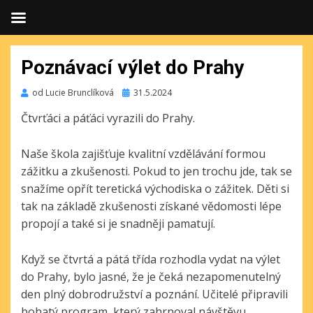
Poznávací výlet do Prahy
Publikováno
od
Lucie Brunclíková
31.5.2024
Čtvrťáci a páťáci vyrazili do Prahy.
Naše škola zajišťuje kvalitní vzdělávání formou
zážitku a zkušenosti. Pokud to jen trochu jde, tak se
snažíme opřít teretická východiska o zážitek. Děti si
tak na základě zkušenosti získané vědomosti lépe
propojí a také si je snadněji pamatují.
Když se čtvrtá a pátá třída rozhodla vydat na výlet
do Prahy, bylo jasné, že je čeká nezapomenutelný
den plný dobrodružství a poznání. Učitelé připravili
bohatý program, který zahrnoval návštěvu