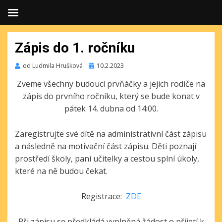
Zápis do 1. ročníku
Publikováno
od
Ludmila Hrušková
10.2.2023
Zveme všechny budoucí prvňáčky a jejich rodiče na
zápis do prvního ročníku, který se bude konat v
pátek 14. dubna od 14:00.
Zaregistrujte své dítě na administrativní část zápisu
a následně na motivační část zápisu. Děti poznají
prostředí školy, paní učitelky a cestou splní úkoly,
které na ně budou čekat.
Registrace:
ZDE
Při zápisu se předkládá vyplněná žádost o přijetí k