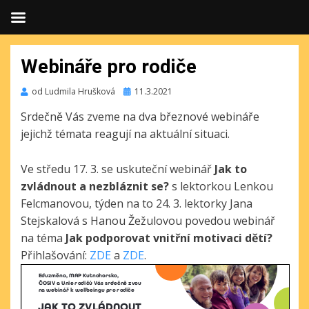
Webináře pro rodiče
Publikováno
od
Ludmila Hrušková
11.3.2021
Srdečně Vás zveme na dva březnové webináře
jejichž témata reagují na aktuální situaci.
Ve středu 17. 3. se uskuteční webinář
Jak to
zvládnout a nezbláznit se?
s lektorkou Lenkou
Felcmanovou, týden na to 24. 3. lektorky Jana
Stejskalová s Hanou Žežulovou povedou webinář
na téma
Jak podporovat vnitřní motivaci dětí?
Přihlašování:
ZDE
a
ZDE
.