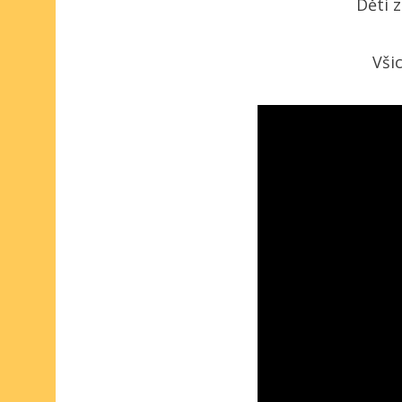
Děti z
Vši