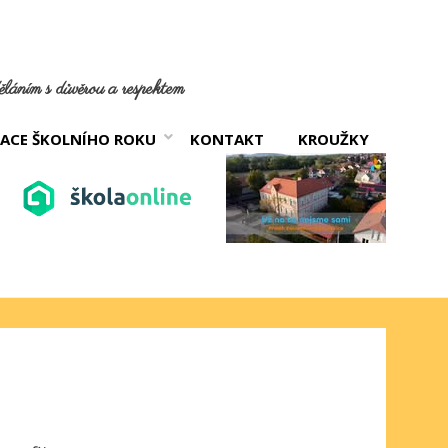
láním s důvěrou a respektem
ACE ŠKOLNÍHO ROKU
KONTAKT
KROUŽKY