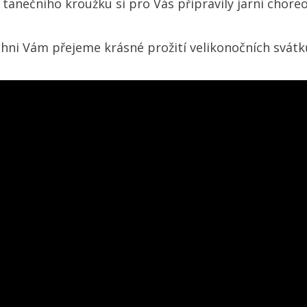
 tanečního kroužku si pro Vás připravily jarní choreo
chni Vám přejeme krásné prožití velikonočních svát