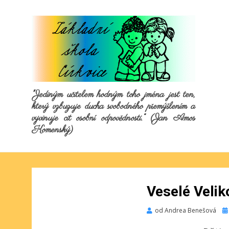
"Jediným učitelem hodným toho jména jest ten,
který vzbuzuje ducha svobodného přemýšlením a
vyvinuje cit osobní odpovědnosti.“ (Jan Amos
Komenský)
Veselé Velik
Pu
od
Andrea Benešová