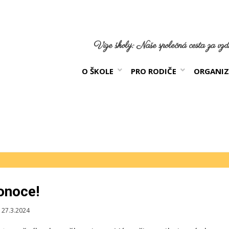
Vize školy: Naše společná cesta za vzdě
O ŠKOLE
PRO RODIČE
ORGANIZ
onoce!
blikováno
27.3.2024