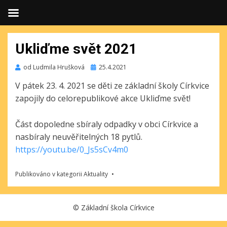
Ukliďme svět 2021
Publikováno
od
Ludmila Hrušková
25.4.2021
V pátek 23. 4. 2021 se děti ze základní školy Církvice
zapojily do celorepublikové akce Ukliďme svět!
Část dopoledne sbíraly odpadky v obci Církvice a
nasbíraly neuvěřitelných 18 pytlů.
https://youtu.be/0_Js5sCv4m0
Publikováno v kategorii
Aktuality
©
Základní škola Církvice