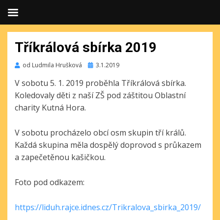
Tříkrálová sbírka 2019
Publikováno
od
Ludmila Hrušková
3.1.2019
V sobotu 5. 1. 2019 proběhla Tříkrálová sbírka.
Koledovaly děti z naší ZŠ pod záštitou Oblastní
charity Kutná Hora.
V sobotu procházelo obcí osm skupin tří králů.
Každá skupina měla dospělý doprovod s průkazem
a zapečetěnou kašičkou.
Foto pod odkazem:
https://liduh.rajce.idnes.cz/Trikralova_sbirka_2019/