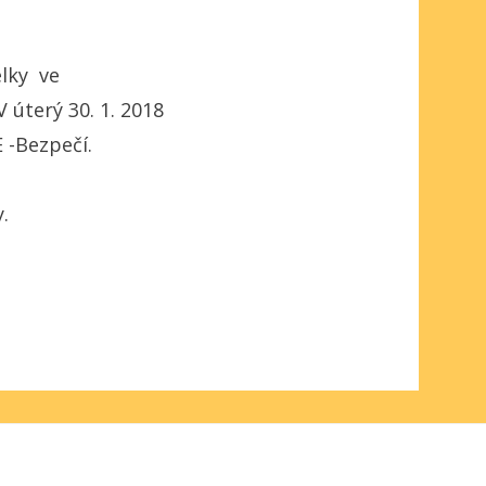
elky ve
 úterý 30. 1. 2018
E -Bezpečí.
.