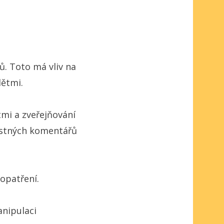
. Toto má vliv na
dětmi.
mi a zveřejňování
vistných komentářů
opatření.
anipulaci