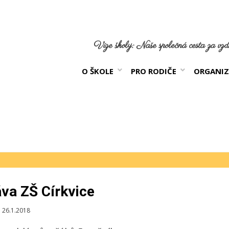
Vize školy: Naše společná cesta za vzdě
O ŠKOLE
PRO RODIČE
ORGANIZ
va ZŠ Církvice
blikováno
26.1.2018