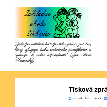
"Jediným učitelem hodným toho jména jest ten,
který vzbuzuje ducha svobodného přemýšlením a
vyvinuje cit osobní odpovědnosti.“ (Jan Amos
Komenský)
Tisková zprá
Pu
od
Ludmila Hrušková