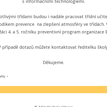
s informačními technologiemi.
otlivými třídami budou i nadále pracovat třídní učit
dikem prevence na zlepšení atmosféry ve třídách. V
žáci 4. a 5. ročníku preventivní program organizace 
V případě dotazů můžete kontaktovat ředitelku školy
Děkujeme.
ality