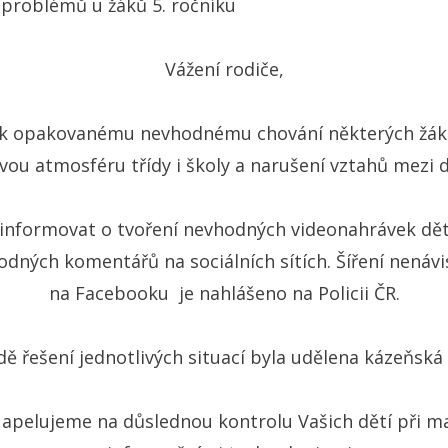
 problémů u žáků 5. ročníku
Vážení rodiče,
zí k opakovanému nevhodnému chování některých žáků
vou atmosféru třídy i školy a narušení vztahů mezi 
informovat o tvoření nevhodných videonahrávek dět
dných komentářů na sociálních sítích. Šíření nená
na Facebooku je nahlášeno na Policii ČR.
dě řešení jednotlivých situací byla udělena kázeňská 
apelujeme na důslednou kontrolu Vašich dětí při m