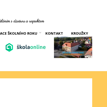
láním s důvěrou a respektem
ACE ŠKOLNÍHO ROKU
KONTAKT
KROUŽKY