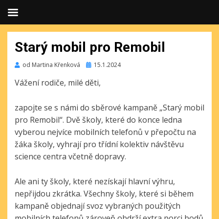
Starý mobil pro Remobil
Publikováno
od
Martina Křenková
15.1.2024
Vážení rodiče, milé děti,
zapojte se s námi do sběrové kampaně „Starý mobil
pro Remobil“. Dvě školy, které do konce ledna
vyberou nejvíce mobilních telefonů v přepočtu na
žáka školy, vyhrají pro třídní kolektiv návštěvu
science centra včetně dopravy.
Ale ani ty školy, které nezískají hlavní výhru,
nepřijdou zkrátka. Všechny školy, které si během
kampaně objednají svoz vybraných použitých
mobilních telefonů zároveň obdrží extra porci bodů