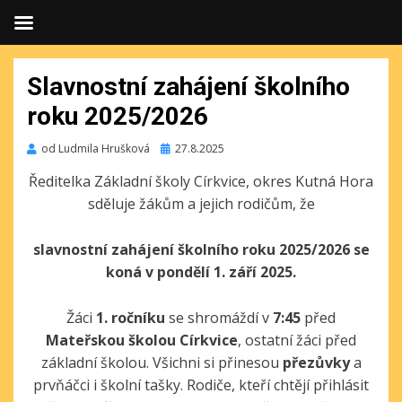
Slavnostní zahájení školního
roku 2025/2026
Publikováno
od
Ludmila Hrušková
27.8.2025
Ředitelka Základní školy Církvice, okres Kutná Hora
sděluje žákům a jejich rodičům, že
slavnostní zahájení školního roku 2025/2026
se
koná
v pondělí 1. září 2025.
Žáci
1. ročníku
se shromáždí v
7:45
před
Mateřskou školou Církvice
, ostatní žáci před
základní školou. Všichni si přinesou
přezůvky
a
prvňáčci i školní tašky. Rodiče, kteří chtějí přihlásit