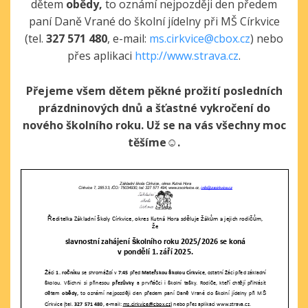
dětem
obědy,
to oznámí nejpozději den předem
paní Daně Vrané do školní jídelny při MŠ Církvice
(tel.
327 571 480
, e-mail:
ms.cirkvice@cbox.cz
) nebo
přes aplikaci
http://www.strava.cz
.
Přejeme všem dětem pěkné prožití posledních
prázdninových dnů a šťastné vykročení do
nového školního roku.
Už se na vás všechny moc
těšíme
☺
.