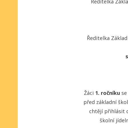
Ředitelka Zákla
Ředitelka Základ
Žáci
1. ročníku
se
před základní škol
chtějí přihlási
školní jídel