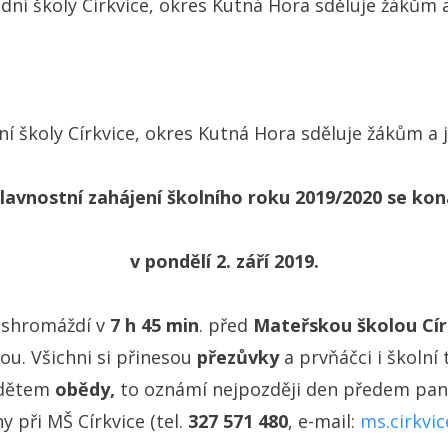
dní školy Církvice, okres Kutná Hora sděluje žákům 
ní školy Církvice, okres Kutná Hora sděluje žákům a j
slavnostní zahájení školního roku 2019/2020 se kon
v pondělí 2. září 2019.
 shromáždí v
7 h 45 min
. před
Mateřskou školou Cír
ou. Všichni si přinesou
přezůvky
a prvňáčci i školní 
t dětem
obědy,
to oznámí nejpozději den předem pan
ny při MŠ Církvice (tel.
327 571 480
, e-mail:
ms.cirkvi