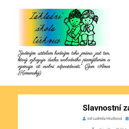
"Jediným učitelem hodným toho jména jest ten,
který vzbuzuje ducha svobodného přemýšlením a
vyvinuje cit osobní odpovědnosti.“ (Jan Amos
Komenský)
Slavnostní z
Pu
od
Ludmila Hrušková