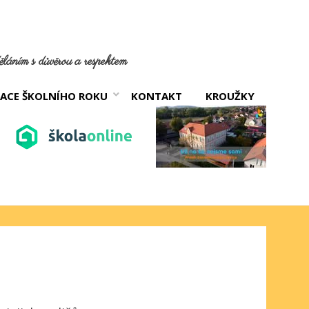
láním s důvěrou a respektem
ACE ŠKOLNÍHO ROKU
KONTAKT
KROUŽKY