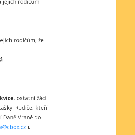
a jejich rodičům
ejich rodičům, že
á
kvice
, ostatní žáci
tašky. Rodiče, kteří
í Daně Vrané do
ce@cbox.cz
).