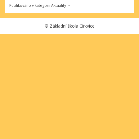
Publikováno v kategorii
Aktuality
©
Základní škola Církvice