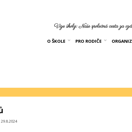
Vize školy: Naše společná cesta za vzdě
O ŠKOLE
PRO RODIČE
ORGANIZ
ů
blikováno
29.8.2024