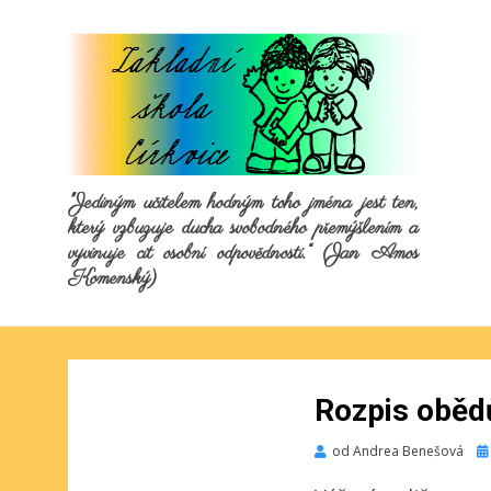
"Jediným učitelem hodným toho jména jest ten,
který vzbuzuje ducha svobodného přemýšlením a
vyvinuje cit osobní odpovědnosti.“ (Jan Amos
Komenský)
Rozpis oběd
Pu
od
Andrea Benešová