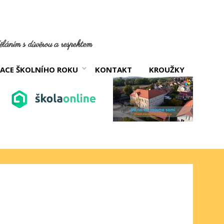
láním s důvěrou a respektem
ACE ŠKOLNÍHO ROKU
KONTAKT
KROUŽKY