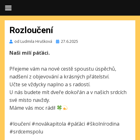
Rozloučení
Publikováno
od
Ludmila Hrušková
27.6.2025
Naši milí páťáci.
Přejeme vám na nové cestě spoustu úspěchů,
nadšení z objevování a krásných přátelství.
Učte se vždycky naplno a s radostí.
U nás budete mít dveře dokořán a v našich srdcích
své místo navždy.
Máme vás moc rádi!
#loučení #novákapitola #páťáci #školnírodina
#srdcemspolu