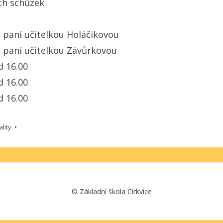
ch schůzek
s paní učitelkou Holáčikovou
s paní učitelkou Závůrkovou
od 16.00
od 16.00
od 16.00
ality
©
Základní škola Církvice