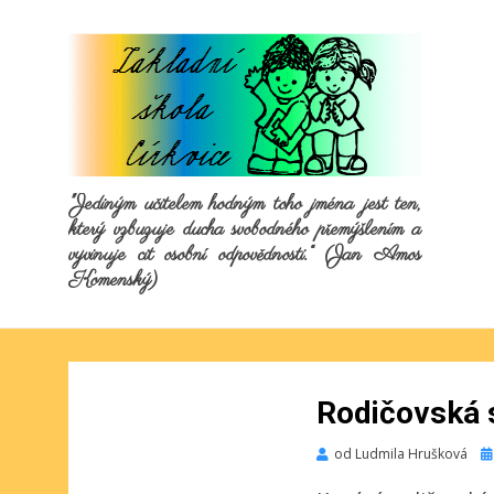
"Jediným učitelem hodným toho jména jest ten,
který vzbuzuje ducha svobodného přemýšlením a
vyvinuje cit osobní odpovědnosti.“ (Jan Amos
Komenský)
Rodičovská 
Pu
od
Ludmila Hrušková