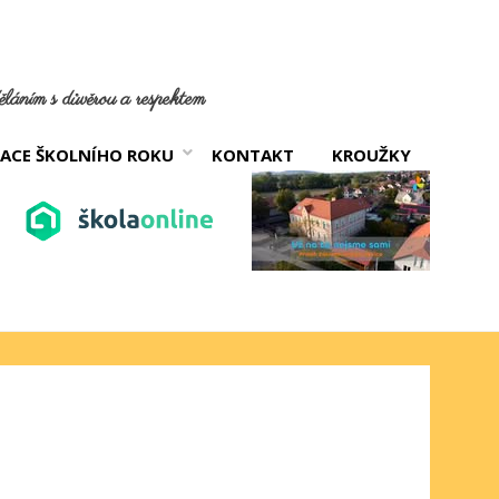
láním s důvěrou a respektem
ACE ŠKOLNÍHO ROKU
KONTAKT
KROUŽKY