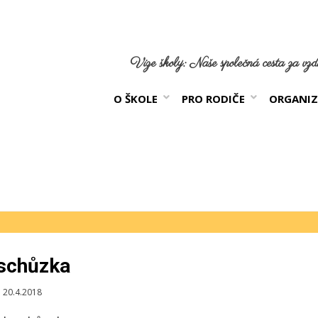
Vize školy: Naše společná cesta za vzdě
O ŠKOLE
PRO RODIČE
ORGANIZ
schůzka
blikováno
20.4.2018