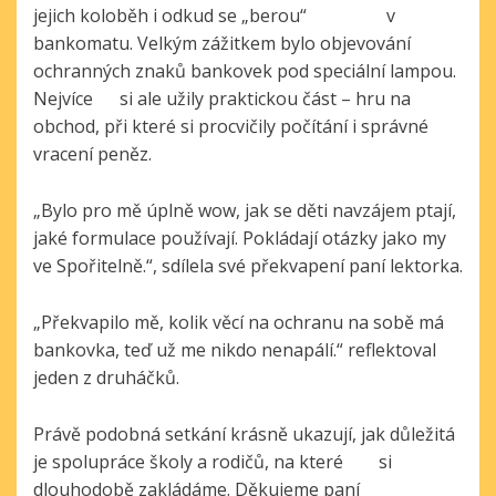
jejich koloběh i odkud se „berou“ v
bankomatu. Velkým zážitkem bylo objevování
ochranných znaků bankovek pod speciální lampou.
Nejvíce si ale užily praktickou část – hru na
obchod, při které si procvičily počítání i správné
vracení peněz.
„Bylo pro mě úplně wow, jak se děti navzájem ptají,
jaké formulace používají. Pokládají otázky jako my
ve Spořitelně.“, sdílela své překvapení paní lektorka.
„Překvapilo mě, kolik věcí na ochranu na sobě má
bankovka, teď už me nikdo nenapálí.“ reflektoval
jeden z druháčků.
Právě podobná setkání krásně ukazují, jak důležitá
je spolupráce školy a rodičů, na které si
dlouhodobě zakládáme. Děkujeme paní