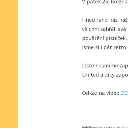
V pátek 25. března 
Hned ráno nás naše 
všichni zahřáli sv
pouštění písniček.
jsme si i pár retr
Ještě nesmíme zapo
United a díky zapo
Odkaz na video
Z
Publikováno v kategorii
Aktu