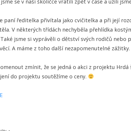
jsme se v naší školičce vrátili zpět v čase a užili jsm
paní ředitelka přivítala jako cvičitelka a při její roz
á těla. V některých třídách nechyběla přehlídka kost
 Také jsme si vyprávěli o dětství svých rodičů nebo p
o věcí. A máme z toho další nezapomenutelné zážitky
menout zmínit, že se jedná o akci z projektu Hrdá 
jení do projektu soutěžíme o ceny.
DE
ality