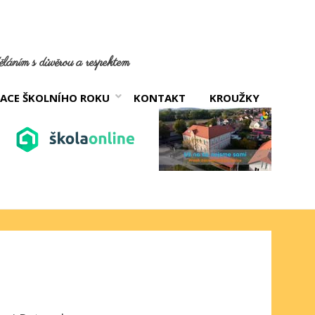
láním s důvěrou a respektem
ACE ŠKOLNÍHO ROKU
KONTAKT
KROUŽKY