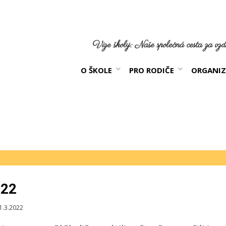
Vize školy: Naše společná cesta za vzdě
O ŠKOLE
PRO RODIČE
ORGANIZ
022
ikováno
1.3.2022