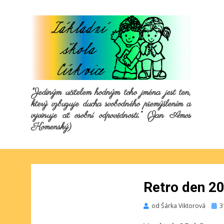
"Jediným učitelem hodným toho jména jest ten,
který vzbuzuje ducha svobodného přemýšlením a
vyvinuje cit osobní odpovědnosti.“ (Jan Amos
Komenský)
Retro den 2
Publ
od
Šárka Viktorová
3