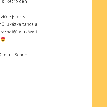
e si Retro den.
cvičce jsme si
ýmů, ukázka tance a
rarodičů a ukázali
.
škola – Schools