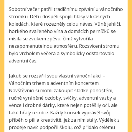
Sobotní večer patřil tradičnímu zpívání u vánočního
stromku. Děti i dospělí spojili hlasy v krásných
koledách, které rozezněly celou náves. Vůně jehličí,
horkého svařeného vína a domácích perníčků se
mísila se zvukem zpěvu, čímž vytvořila
nezapomenutelnou atmosféru. Rozsvícení stromu
bylo vrcholem večera a symbolicky odstartovalo
adventní čas.
Jakub se rozzářil svou vlastní vánoční akcí –
Vánočním trhem s adventním koncertem.
Návštěvníci si mohli zakoupit sladké pohoštění,
ručně vyráběné ozdoby, svíčky, adventní vazby a
věnce i drobné dárky, které nejen potěšily oči, ale
také hřály u srdce. Každý kousek vyprávěl svůj
příběh o píli a kreativitě, jež za ním stály. Výdělek z
prodeje navíc podpořil školu, což přidalo celému