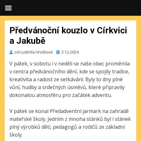
Předvánoční kouzlo v Církvici
a Jakubě
Publikováno
od
Ludmila Hrušková
3.12.2024
V pátek, v sobotu i v neděli se naše obec proměnila
v centra předvánočního dění, kde se spojily tradice,
kreativita a radost ze setkávání. Byly to dny plné
vůní, hudby a srdečných úsměvů, které připravily
dokonalou atmosféru pro začátek adventu.
V pátek se konal Předadventní jarmark na zahradě
mateřské školy. Jedním z mnoha stánků byl i stánek
plný výrobků dětí, pedagogů a rodičů ze základní
školy.