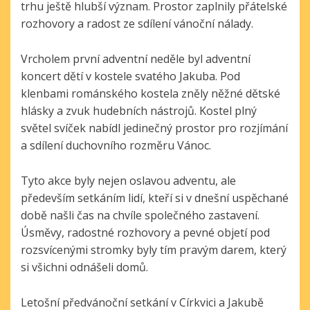
trhu ještě hlubší význam. Prostor zaplnily přátelské
rozhovory a radost ze sdílení vánoční nálady.
Vrcholem první adventní neděle byl adventní
koncert dětí v kostele svatého Jakuba. Pod
klenbami románského kostela zněly něžné dětské
hlásky a zvuk hudebních nástrojů. Kostel plný
světel svíček nabídl jedinečný prostor pro rozjímání
a sdílení duchovního rozměru Vánoc.
Tyto akce byly nejen oslavou adventu, ale
především setkáním lidí, kteří si v dnešní uspěchané
době našli čas na chvíle společného zastavení.
Úsměvy, radostné rozhovory a pevné objetí pod
rozsvícenými stromky byly tím pravým darem, který
si všichni odnášeli domů.
Letošní předvánoční setkání v Církvici a Jakubě