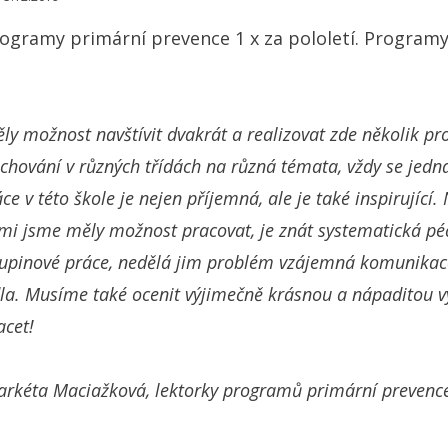
rogramy primární prevence 1 x za pololetí. Programy
ěly možnost navštívit dvakrát a realizovat zde několik 
chování v různých třídách na různá témata, vždy se jedn
e v této škole je nejen příjemná, ale je také inspirující.
rými jsme měly možnost pracovat, je znát systematická pé
kupinové práce, nedělá jim problém vzájemná komunikac
la. Musíme také ocenit výjimečně krásnou a nápaditou v
acet!
rkéta Maciažková, lektorky programů primární prevence