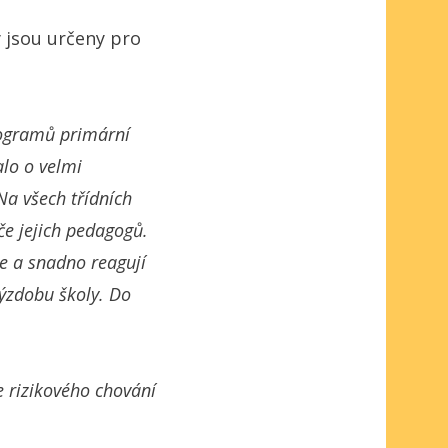
 jsou určeny pro
programů primární
alo o velmi
 Na všech třídních
če jejich pedagogů.
e a snadno reagují
ýzdobu školy. Do
 rizikového chování