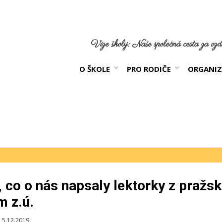
Vize školy: Naše společná cesta za vzdě
O ŠKOLE
PRO RODIČE
ORGANIZ
, co o nás napsaly lektorky z pražs
m z.ú.
blikováno
5.12.2019