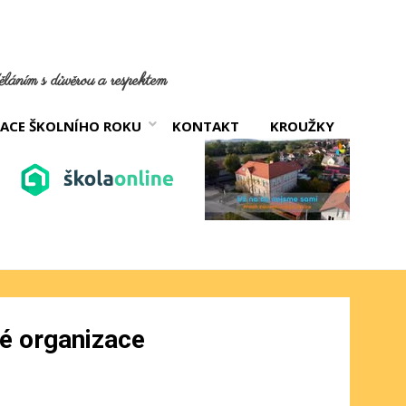
láním s důvěrou a respektem
ACE ŠKOLNÍHO ROKU
KONTAKT
KROUŽKY
ké organizace