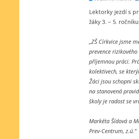
Lektorky jezdí s p
žáky 3. – 5. ročníku
„ZŠ Církvice jsme m
prevence rizikového 
příjemnou práci. Prác
kolektivech, se kte
Žáci jsou schopni s
na stanovená pravid
školy je radost se vr
Markéta Šídová a Ma
Prev-Centrum, z.ú.“