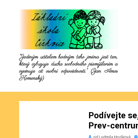
"Jediným učitelem hodným toho jména jest ten,
který vzbuzuje ducha svobodného přemýšlením a
vyvinuje cit osobní odpovědnosti.“ (Jan Amos
Komenský)
Podívejte se
Prev-centru
Pu
od
Ludmila Hrušková