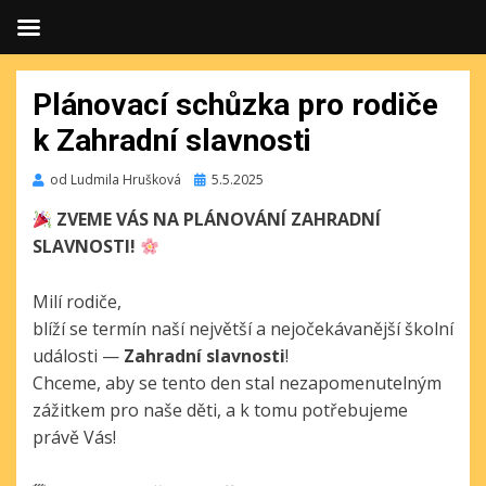
Plánovací schůzka pro rodiče
k Zahradní slavnosti
Publikováno
od
Ludmila Hrušková
5.5.2025
ZVEME VÁS NA PLÁNOVÁNÍ ZAHRADNÍ
SLAVNOSTI!
Milí rodiče,
blíží se termín naší největší a nejočekávanější školní
události —
Zahradní slavnosti
!
Chceme, aby se tento den stal nezapomenutelným
zážitkem pro naše děti, a k tomu potřebujeme
právě Vás!