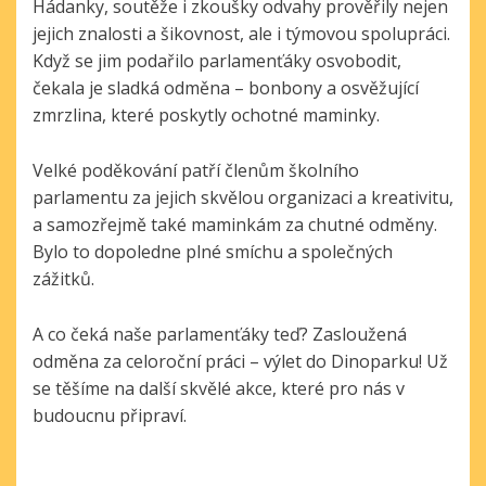
Hádanky, soutěže i zkoušky odvahy prověřily nejen
jejich znalosti a šikovnost, ale i týmovou spolupráci.
Když se jim podařilo parlamenťáky osvobodit,
čekala je sladká odměna – bonbony a osvěžující
zmrzlina, které poskytly ochotné maminky.
Velké poděkování patří členům školního
parlamentu za jejich skvělou organizaci a kreativitu,
a samozřejmě také maminkám za chutné odměny.
Bylo to dopoledne plné smíchu a společných
zážitků.
A co čeká naše parlamenťáky teď? Zasloužená
odměna za celoroční práci – výlet do Dinoparku! Už
se těšíme na další skvělé akce, které pro nás v
budoucnu připraví.