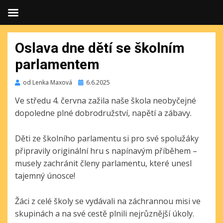
Oslava dne dětí se školním
parlamentem
Publikováno
od
Lenka Maxová
6.6.2025
Ve středu 4. června zažila naše škola neobyčejné
dopoledne plné dobrodružství, napětí a zábavy.
Děti ze školního parlamentu si pro své spolužáky
připravily originální hru s napínavým příběhem –
musely zachránit členy parlamentu, které unesl
tajemný únosce!
Žáci z celé školy se vydávali na záchrannou misi ve
skupinách a na své cestě plnili nejrůznější úkoly.