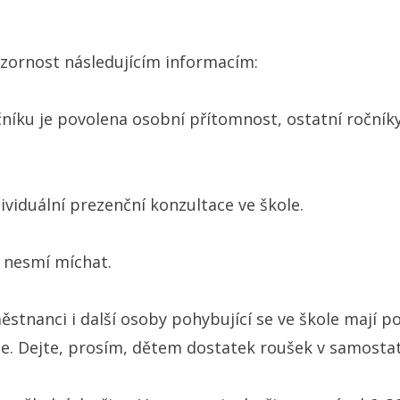
zornost následujícím informacím:
očníku je povolena osobní přítomnost, ostatní ročníky
ividuální prezenční konzultace ve škole.
e nesmí míchat.
městnanci i další osoby pohybující se ve škole mají p
de. Dejte, prosím, dětem dostatek roušek v samosta