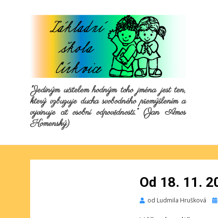
"Jediným učitelem hodným toho jména jest ten,
který vzbuzuje ducha svobodného přemýšlením a
vyvinuje cit osobní odpovědnosti.“ (Jan Amos
Komenský)
Od 18. 11. 2
Pu
od
Ludmila Hrušková