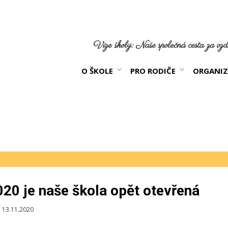
Vize školy: Naše společná cesta za vzdě
O ŠKOLE
PRO RODIČE
ORGANIZ
020 je naše škola opět otevřená
blikováno
13.11.2020