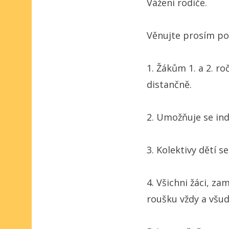
Vážení rodiče.
Věnujte prosím po
1. Žákům 1. a 2. r
distančně.
2. Umožňuje se ind
3. Kolektivy dětí s
4. Všichni žáci, za
roušku vždy a všu