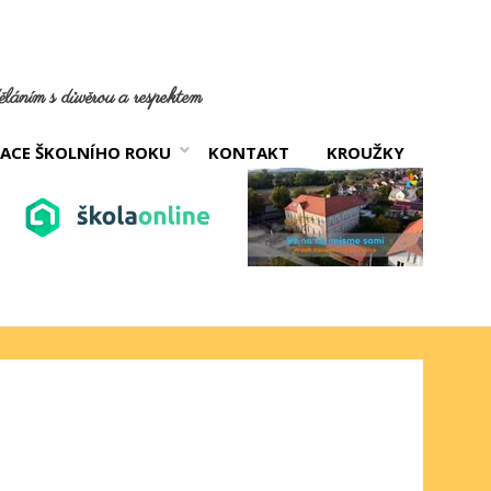
láním s důvěrou a respektem
ACE ŠKOLNÍHO ROKU
KONTAKT
KROUŽKY