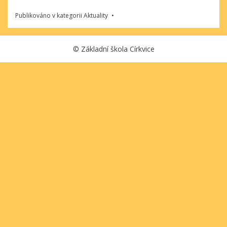
Publikováno v kategorii
Aktuality
©
Základní škola Církvice